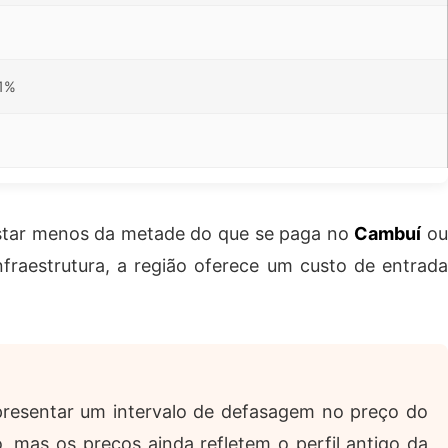
1%
star menos da metade do que se paga no
Cambuí
o
raestrutura, a região oferece um custo de entrad
apresentar um intervalo de defasagem no preço do
, mas os preços ainda refletem o perfil antigo da