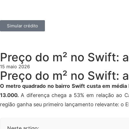
Home
Sobre
Imóveis
Contato
Blog
Simular crédito
Categorias
Notícias
Finanças
Decoração
Inovação
Preço do m² no Swift:
15 maio 2026
Preço do m² no Swift:
O metro quadrado no bairro Swift custa em média
13.000.
A diferença chega a 53% em relação ao Ca
região ganha seu primeiro lançamento relevante: o 
Neste artigo: