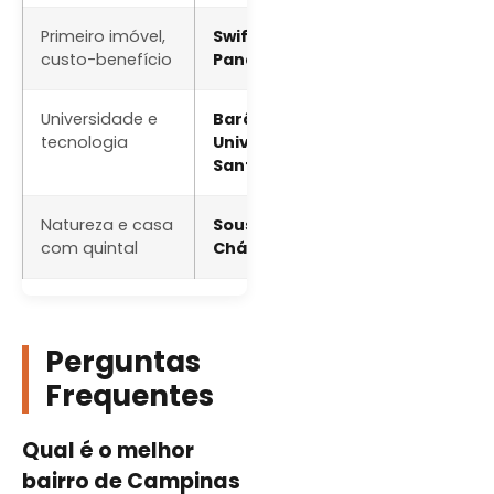
Primeiro imóvel,
Swift, São Bernardo,
A
custo-benefício
Panamby, Jardim do Lago
d
Universidade e
Barão Geraldo, Cidade
A
tecnologia
Universitária, Jardim
c
Santa Genebra
e
Natureza e casa
Sousas, Joaquim Egídio,
C
com quintal
Chácara da Barra
u
Perguntas
Frequentes
Qual é o melhor
bairro de Campinas