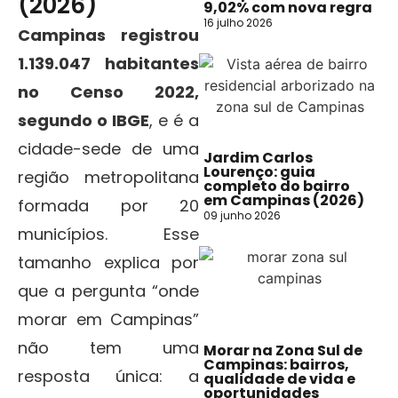
(2026)
9,02% com nova regra
16 julho 2026
Campinas registrou
1.139.047 habitantes
no Censo 2022,
segundo o IBGE
, e é a
cidade-sede de uma
Jardim Carlos
Lourenço: guia
região metropolitana
completo do bairro
em Campinas (2026)
formada por 20
09 junho 2026
municípios. Esse
tamanho explica por
que a pergunta “onde
morar em Campinas”
não tem uma
Morar na Zona Sul de
Campinas: bairros,
resposta única: a
qualidade de vida e
oportunidades