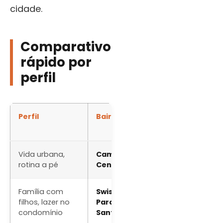
cidade.
Comparativo
rápido por
perfil
Perfil
Bairros indicados
T
p
Vida urbana,
Cambuí, Nova Campinas,
A
rotina a pé
Centro
Família com
Swiss Park, Alphaville,
C
filhos, lazer no
Parque Prado, Mansões
e
condomínio
Santo Antônio