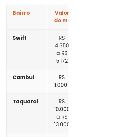
Bairro
Valor
Diferença
do m²
vs Swift
Swift
R$
Referência
4.350
a R$
5.172
Cambuí
R$
+112%
11.000+
mais caro
Taquaral
R$
+93% a
10.000
+151%
a R$
mais caro
13.000