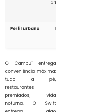
arborizada, ruas
par
tranquilas
urb
próx
Perfil urbano
Residencial,
Misto
baixa
densi
densidade
vida n
O Cambuí entrega
conveniência máxima:
tudo a pé,
restaurantes
premiados, vida
noturna. O Swift
entrega algo