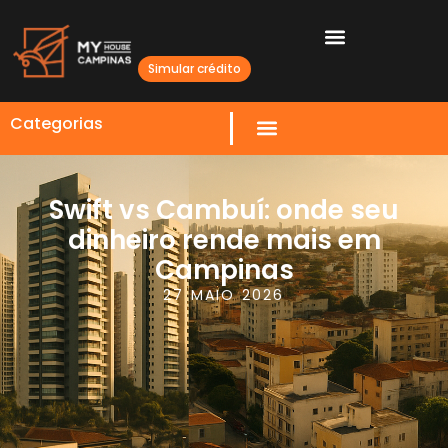
Simular crédito
Categorias
Swift vs Cambuí: onde seu
dinheiro rende mais em
Campinas
27 MAIO 2026