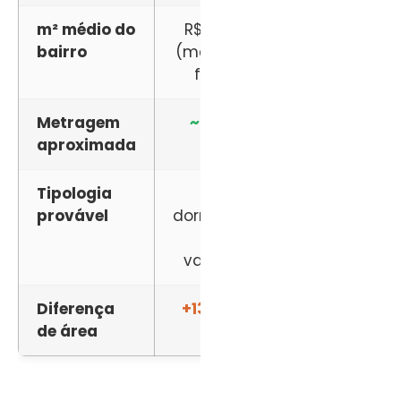
m² médio do
R$ 4.760
R$ 11.000
bairro
(média da
faixa)
Metragem
~63 m²
~27 m²
aproximada
Tipologia
2
Studio
provável
dormitórios
ou
com
quitinete
varanda
Diferença
+133% mais espaço no
de área
Swift