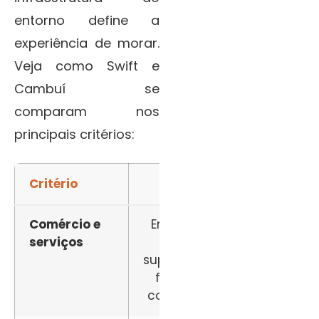
entorno define a
experiência de morar.
Veja como Swift e
Cambuí se
comparam nos
principais critérios:
Critério
Swift
Cam
Comércio e
Em expansão,
Comp
serviços
com
shopp
supermercados,
restau
farmácias e
lojas d
comércio local