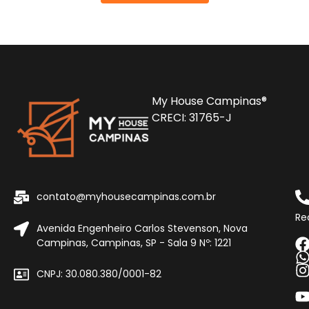
My House Campinas®
CRECI: 31765-J
contato@myhousecampinas.com.br
Re
Avenida Engenheiro Carlos Stevenson, Nova
Campinas, Campinas, SP - Sala 9 Nº: 1221
CNPJ: 30.080.380/0001-82