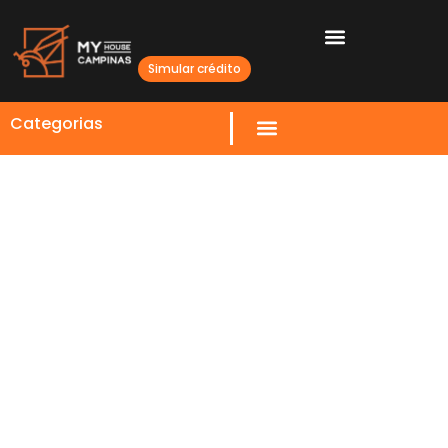
Simular crédito
Categorias
Valorização Imobiliária em
Campinas: Análise dos
Impactos Econômicos
Regionais
08 FEVEREIRO 2026