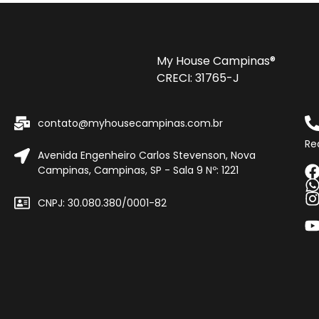
My House Campinas®
CRECI: 31765-J
contato@myhousecampinas.com.br
Re
Avenida Engenheiro Carlos Stevenson, Nova
Campinas, Campinas, SP - Sala 9 Nº: 1221
CNPJ: 30.080.380/0001-82