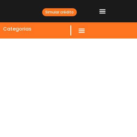
Simular crédito
Categorias
Análise do Mercado
Imobiliário de Campinas:
Oportunidades e Desafios
para o Comprador Final
23 JANEIRO 2026