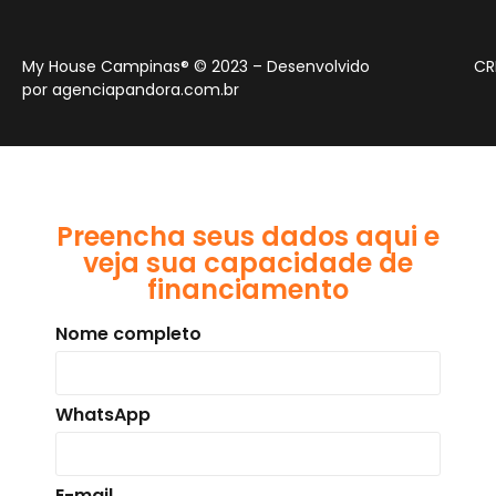
My House Campinas® © 2023 – Desenvolvido
CR
por
agenciapandora.com.br
Preencha seus dados aqui e
veja sua capacidade de
financiamento
Nome completo
WhatsApp
E-mail