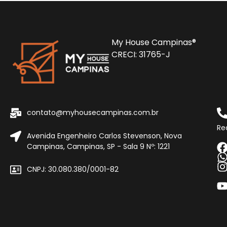
My House Campinas®
CRECI: 31765-J
contato@myhousecampinas.com.br
Re
Avenida Engenheiro Carlos Stevenson, Nova
Campinas, Campinas, SP - Sala 9 Nº: 1221
CNPJ: 30.080.380/0001-82