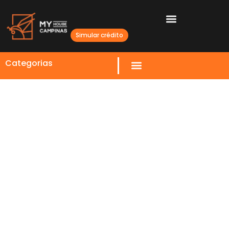
Simular crédito
Categorias
Expectativa de Crescimento
nos Financiamentos
Imobiliários Impulsionará
Mercado em Campinas até
2026
28 JANEIRO 2026