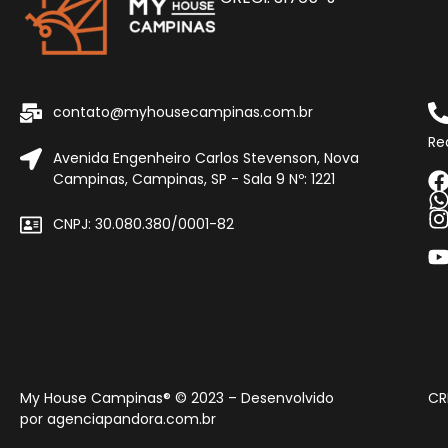
contato@myhousecampinas.com.br
Re
Avenida Engenheiro Carlos Stevenson, Nova
Campinas, Campinas, SP - Sala 9 Nº: 1221
CNPJ: 30.080.380/0001-82
My House Campinas® © 2023 – Desenvolvido
CR
por
agenciapandora.com.br