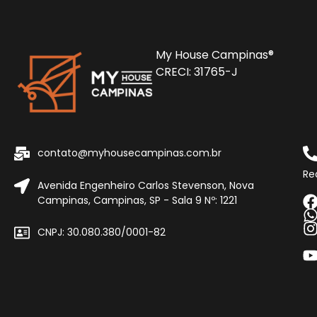
My House Campinas®
CRECI: 31765-J
contato@myhousecampinas.com.br
Re
Avenida Engenheiro Carlos Stevenson, Nova
Campinas, Campinas, SP - Sala 9 Nº: 1221
CNPJ: 30.080.380/0001-82