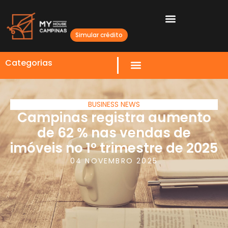
Simular crédito
Categorias
BUSINESS NEWS
Campinas registra aumento
de 62 % nas vendas de
imóveis no 1º trimestre de 2025
04 NOVEMBRO 2025