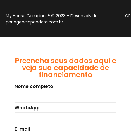
My House Campinas® © 2023 – Desenvolvido
CR
por
agenciapandora.com.br
Preencha seus dados aqui e
veja sua capacidade de
financiamento
Nome completo
WhatsApp
E-mail