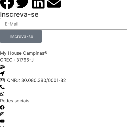
Inscreva-se
Inscreva-se
My House Campinas®
CRECI: 31765-J
contato@myhousecampinas.com.br
Avenida Engenheiro Carlos Stevenson, Nova Campinas, 
CNPJ: 30.080.380/0001-82
(19) 3255-5025
(19) 3255-5025
Redes sociais
Facebook
Instagram
Instagram