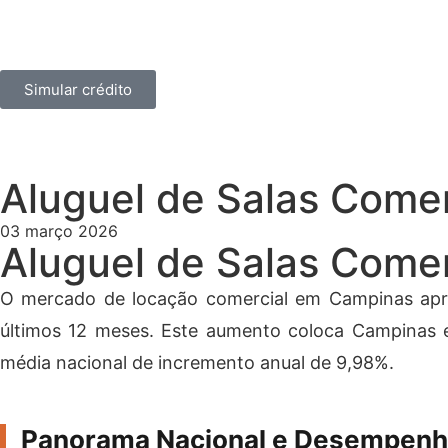
Home
Sobre
Imóveis
Contato
Blog
Simular crédito
Categorias
Notícias
Finanças
Decoração
Inovação
Aluguel de Salas Come
03 março 2026
Aluguel de Salas Come
O mercado de locação comercial em Campinas apr
últimos 12 meses. Este aumento coloca Campinas e
média nacional de incremento anual de 9,98%.
Panorama Nacional e Desempenh