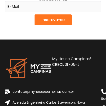
Inscreva-se
My House Campinas®
CRECI: 31765-J
contato@myhousecampinas.com.br
Re
Avenida Engenheiro Carlos Stevenson, Nova