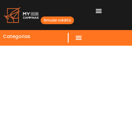
Simular crédito
Categorias
Aluguel de imóveis comerciais
em Campinas 2026: alta de
15,97%
27 FEVEREIRO 2026