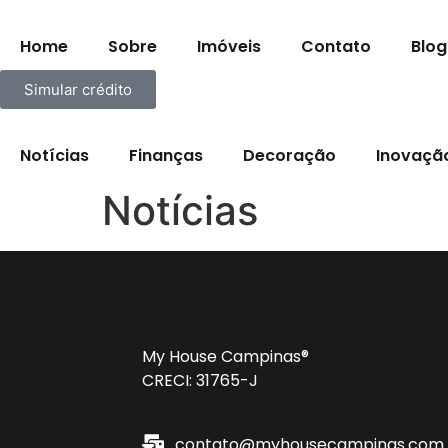
Home
Sobre
Imóveis
Contato
Blog
Simular crédito
Categorias
Notícias
Finanças
Decoração
Inovaçã
Notícias
My House Campinas®
CRECI: 31765-J
contato@myhousecampinas.com.