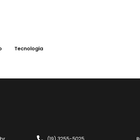
o
Tecnologia
br
(19) 3255-5025
R